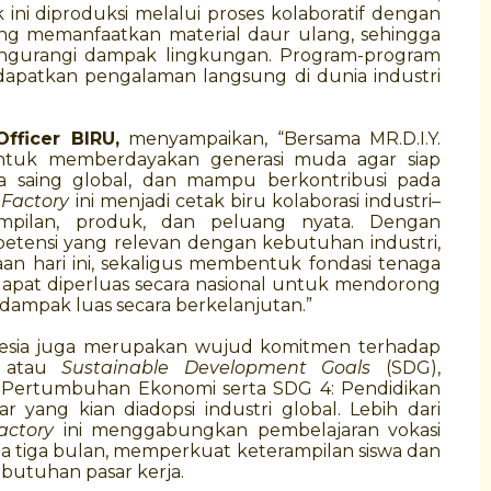
ni diproduksi melalui proses kolaboratif dengan
ang memanfaatkan material daur ulang, sehingga
engurangi dampak lingkungan. Program-program
ndapatkan pengalaman langsung di dunia industri
Officer BIRU,
menyampaikan, “Bersama MR.D.I.Y.
untuk memberdayakan generasi muda agar siap
a saing global, dan mampu berkontribusi pada
 Factory
ini menjadi cetak biru kolaborasi industri–
mpilan, produk, dan peluang nyata. Dengan
etensi yang relevan dengan kebutuhan industri,
n hari ini, sekaligus membentuk fondasi tenaga
dapat diperluas secara nasional untuk mendorong
dampak luas secara berkelanjutan.”
onesia juga merupakan wujud komitmen terhadap
n atau
Sustainable Development Goals
(SDG),
 Pertumbuhan Ekonomi serta SDG 4: Pendidikan
ar yang kian diadopsi industri global. Lebih dari
actory
ini menggabungkan pembelajaran vokasi
a tiga bulan, memperkuat keterampilan siswa dan
butuhan pasar kerja.