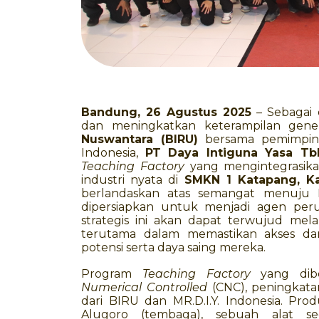
Bandung, 26 Agustus 2025
– Sebagai
dan meningkatkan keterampilan gene
Nuswantara (BIRU)
bersama pemimpin 
Indonesia,
PT Daya Intiguna Yasa Tbk 
Teaching Factory
yang mengintegrasika
industri nyata di
SMKN 1 Katapang, K
berlandaskan atas semangat menuju 
dipersiapkan untuk menjadi agen per
strategis ini akan dapat terwujud mel
terutama dalam memastikan akses da
potensi serta daya saing mereka.
Program
Teaching Factory
yang di
Numerical Controlled
(CNC), peningkata
dari BIRU dan MR.D.I.Y. Indonesia. Pr
Alugoro (tembaga), sebuah alat se