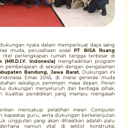
 dukungan nyata dalam memperkuat daya saing
rasi muda, perusahaan sosial
PT BISA Ruang
ritel perlengkapan rumah tangga terbesar di
(MR.D.I.Y. Indonesia)
menghadirkan program
n pembelajaran di sekolah dengan pengalaman
abupaten Bandung, Jawa Barat.
Dukungan ini
Indonesia Emas 2045, di mana generasi muda
ubahan sekaligus pemimpin masa depan. Peran
alui dukungan menyeluruh dari berbagai pihak,
n kualitas pendidikan yang mampu mengasah
berikan mencakup pelatihan mesin
Computer
n kapasitas guru, serta dukungan berkelanjutan
oduk unggulan yang akan dihasilkan adalah palu
derhana namun vital di sektor konstruksi,