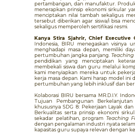
pertambangan, dan manufaktur. Produk i
menerapkan prinsip ekonomi sirkular y
menciptakan nilai tambah sekaligus m
tersebut diberikan agar siswa/i bisa me
sekaligus memperoleh sertifikasi resmi.
Kanya Stira Sjahrir, Chief Executive 
Indonesia, BIRU menegaskan visinya 
menghadapi masa depan, memiliki day
pertumbuhan jangka panjang.
Teaching
pendidikan yang menciptakan ketera
membekali siswa dan guru melalui komp
kami menyiapkan mereka untuk pekerjaa
kerja masa depan. Kami harap model ini 
pertumbuhan yang lebih inklusif dan ber
Kolaborasi BIRU bersama MR.D.I.Y. Ind
Tujuan Pembangunan Berkelanjuta
khususnya SDG 8: Pekerjaan Layak dan
Berkualitas serta prinsip ekonomi sirkul
sekadar pelatihan, program
Teaching F
dengan pengalaman industri nyata selam
kapasitas guru supaya relevan dengan ke