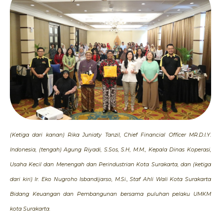
(Ketiga dari kanan) Rika Juniaty Tanzil, Chief Financial Officer MR.D.I.Y.
Indonesia, (tengah) Agung Riyadi, S.Sos, S.H, M.M., Kepala Dinas Koperasi,
Usaha Kecil dan Menengah dan Perindustrian Kota Surakarta, dan (ketiga
dari kiri) Ir. Eko Nugroho Isbandijarso, M.Si., Staf Ahli Wali Kota Surakarta
Bidang Keuangan dan Pembangunan bersama puluhan pelaku UMKM
kota Surakarta.