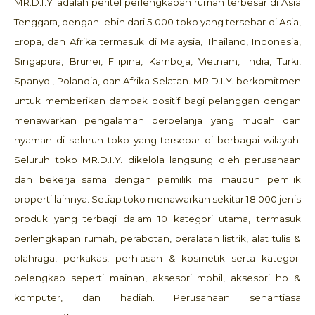
MR.D.I.Y. adalah peritel perlengkapan rumah terbesar di Asia
Tenggara, dengan lebih dari 5.000 toko yang tersebar di Asia,
Eropa, dan Afrika termasuk di Malaysia, Thailand, Indonesia,
Singapura, Brunei, Filipina, Kamboja, Vietnam, India, Turki,
Spanyol, Polandia, dan Afrika Selatan. MR.D.I.Y. berkomitmen
untuk memberikan dampak positif bagi pelanggan dengan
menawarkan pengalaman berbelanja yang mudah dan
nyaman di seluruh toko yang tersebar di berbagai wilayah.
Seluruh toko MR.D.I.Y. dikelola langsung oleh perusahaan
dan bekerja sama dengan pemilik mal maupun pemilik
properti lainnya. Setiap toko menawarkan sekitar 18.000 jenis
produk yang terbagi dalam 10 kategori utama, termasuk
perlengkapan rumah, perabotan, peralatan listrik, alat tulis &
olahraga, perkakas, perhiasan & kosmetik serta kategori
pelengkap seperti mainan, aksesori mobil, aksesori hp &
komputer, dan hadiah. Perusahaan senantiasa