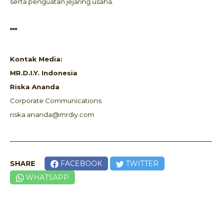
serta penguatan jejaring usaha.
***
Kontak Media:
MR.D.I.Y. Indonesia
Riska Ananda
Corporate Communications
riska.ananda@mrdiy.com
SHARE
FACEBOOK
TWITTER
WHATSAPP